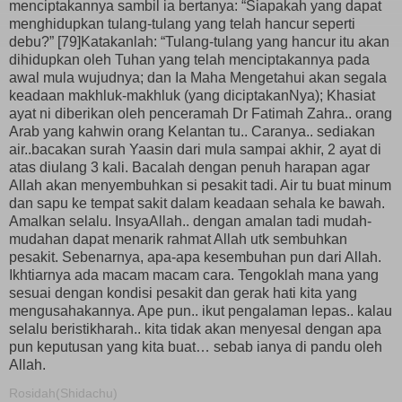
menciptakannya sambil ia bertanya: “Siapakah yang dapat
menghidupkan tulang-tulang yang telah hancur seperti
debu?” [79]Katakanlah: “Tulang-tulang yang hancur itu akan
dihidupkan oleh Tuhan yang telah menciptakannya pada
awal mula wujudnya; dan Ia Maha Mengetahui akan segala
keadaan makhluk-makhluk (yang diciptakanNya); Khasiat
ayat ni diberikan oleh penceramah Dr Fatimah Zahra.. orang
Arab yang kahwin orang Kelantan tu.. Caranya.. sediakan
air..bacakan surah Yaasin dari mula sampai akhir, 2 ayat di
atas diulang 3 kali. Bacalah dengan penuh harapan agar
Allah akan menyembuhkan si pesakit tadi. Air tu buat minum
dan sapu ke tempat sakit dalam keadaan sehala ke bawah.
Amalkan selalu. InsyaAllah.. dengan amalan tadi mudah-
mudahan dapat menarik rahmat Allah utk sembuhkan
pesakit. Sebenarnya, apa-apa kesembuhan pun dari Allah.
Ikhtiarnya ada macam macam cara. Tengoklah mana yang
sesuai dengan kondisi pesakit dan gerak hati kita yang
mengusahakannya. Ape pun.. ikut pengalaman lepas.. kalau
selalu beristikharah.. kita tidak akan menyesal dengan apa
pun keputusan yang kita buat… sebab ianya di pandu oleh
Allah.
Rosidah(Shidachu)