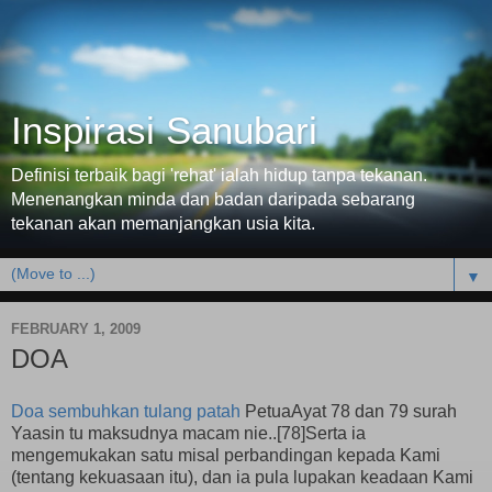
Inspirasi Sanubari
Definisi terbaik bagi 'rehat' ialah hidup tanpa tekanan.
Menenangkan minda dan badan daripada sebarang
tekanan akan memanjangkan usia kita.
▼
FEBRUARY 1, 2009
DOA
Doa sembuhkan tulang patah
PetuaAyat 78 dan 79 surah
Yaasin tu maksudnya macam nie..[78]Serta ia
mengemukakan satu misal perbandingan kepada Kami
(tentang kekuasaan itu), dan ia pula lupakan keadaan Kami